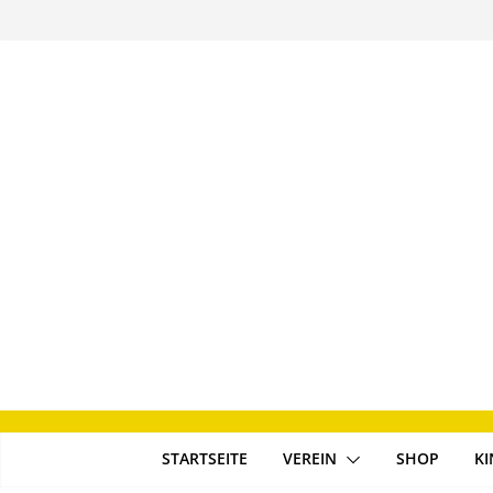
Zum
Inhalt
springen
STARTSEITE
VEREIN
SHOP
K